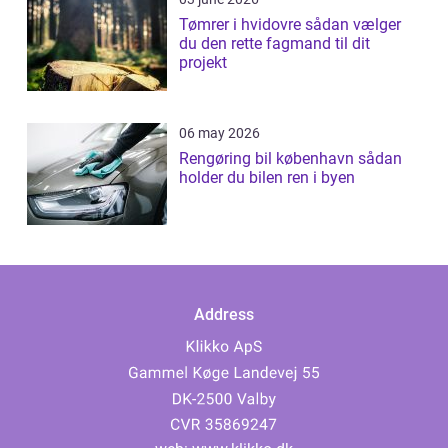
Tømrer i hvidovre sådan vælger
du den rette fagmand til dit
projekt
06 may 2026
Rengøring bil københavn sådan
holder du bilen ren i byen
Address