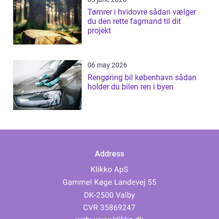
Tømrer i hvidovre sådan vælger
du den rette fagmand til dit
projekt
06 may 2026
Rengøring bil københavn sådan
holder du bilen ren i byen
Address