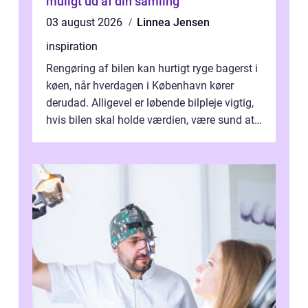
muligt ud af din samling
03 august 2026
Linnea Jensen
inspiration
Rengøring af bilen kan hurtigt ryge bagerst i
køen, når hverdagen i København kører
derudad. Alligevel er løbende bilpleje vigtig,
hvis bilen skal holde værdien, være sund at
køre i og se ordentlig ud...