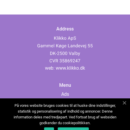
Address
web:
www.klikko.dk
Menu
Ads
About Us
På vores website bruges cookies til at huske dine indstillinger,
Cookies
statistik og personalisering af indhold og annoncer. Denne
information deles med tredjepart. Ved fortsat brug af websiden
Contact
godkender du cookiepolitikken.
Sitemap