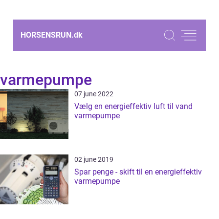
HORSENSRUN.
dk
varmepumpe
07 june 2022
Vælg en energieffektiv luft til vand
varmepumpe
02 june 2019
Spar penge - skift til en energieffektiv
varmepumpe