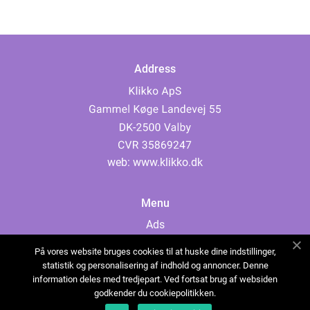
Address
web:
www.klikko.dk
Menu
Ads
About Us
På vores website bruges cookies til at huske dine indstillinger,
Cookies
statistik og personalisering af indhold og annoncer. Denne
information deles med tredjepart. Ved fortsat brug af websiden
Contact
godkender du cookiepolitikken.
Sitemap