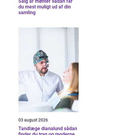
Salg af mønter sådan får
du mest muligt ud af din
samling
03 august 2026
Tandlæge dianalund sådan
finder du tryg og moderne