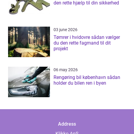
den rette hjælp til din sikkerhed
03 june 2026
Tømrer i hvidovre sådan vælger
du den rette fagmand til dit
projekt
06 may 2026
Rengøring bil københavn sådan
holder du bilen ren i byen
Address