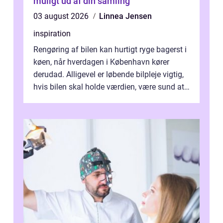
muligt ud af din samling
03 august 2026
Linnea Jensen
inspiration
Rengøring af bilen kan hurtigt ryge bagerst i
køen, når hverdagen i København kører
derudad. Alligevel er løbende bilpleje vigtig,
hvis bilen skal holde værdien, være sund at
køre i og se ordentlig ud...