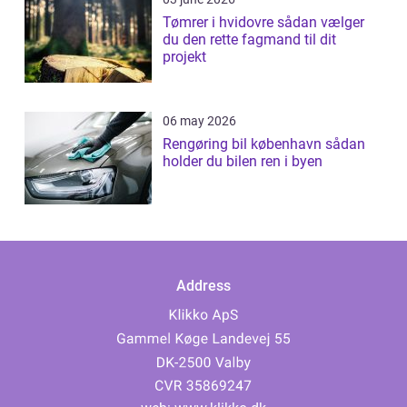
Tømrer i hvidovre sådan vælger
du den rette fagmand til dit
projekt
06 may 2026
Rengøring bil københavn sådan
holder du bilen ren i byen
Address