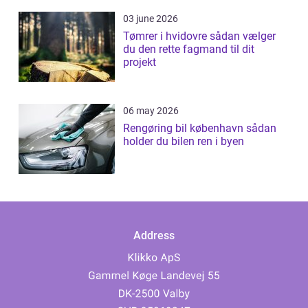
03 june 2026
Tømrer i hvidovre sådan vælger
du den rette fagmand til dit
projekt
06 may 2026
Rengøring bil københavn sådan
holder du bilen ren i byen
Address