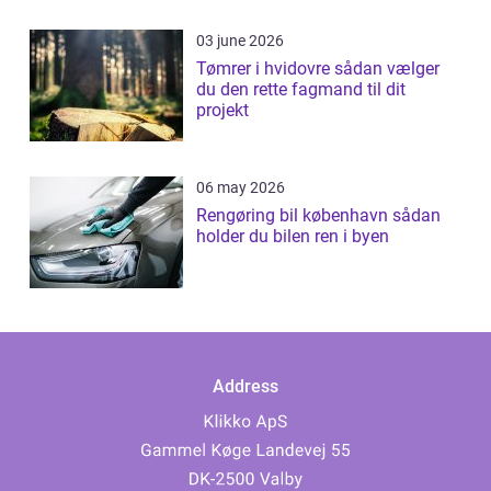
03 june 2026
Tømrer i hvidovre sådan vælger
du den rette fagmand til dit
projekt
06 may 2026
Rengøring bil københavn sådan
holder du bilen ren i byen
Address