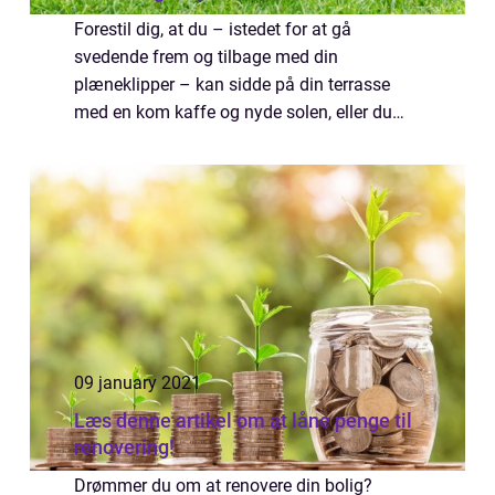
Forestil dig, at du – istedet for at gå
svedende frem og tilbage med din
plæneklipper – kan sidde på din terrasse
med en kom kaffe og nyde solen, eller du
kan bruge tiden på et andet projekt, som er
langt sjovere end at slå græsset. Du vil
selvfølgel...
09 january 2021
Læs denne artikel om at låne penge til
renovering!
Drømmer du om at renovere din bolig?