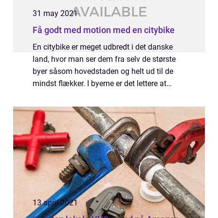
31 may 2021
Få godt med motion med en citybike
En citybike er meget udbredt i det danske
land, hvor man ser dem fra selv de største
byer såsom hovedstaden og helt ud til de
mindst flækker. I byerne er det lettere at
komme frem og tilbage, da byerne også er
meget cykelvenlige, hvilket vi har gjort...
13 april 2021