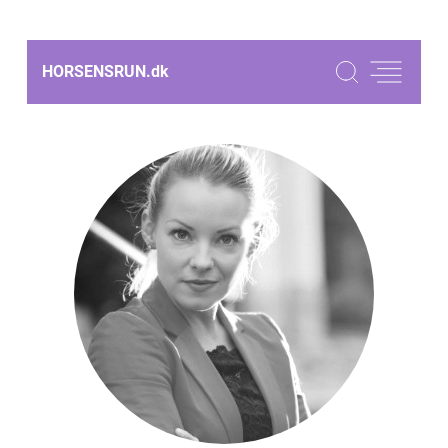
HORSENSRUN.
dk