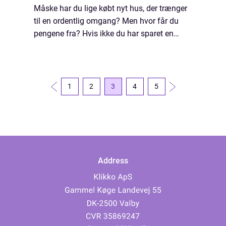
Måske har du lige købt nyt hus, der trænger
til en ordentlig omgang? Men hvor får du
pengene fra? Hvis ikke du har sparet en
ordentlig sjat op, er det svært at få råd til
renoveringen. Heldigvis er der flere lånem...
1
2
3
4
5
Address