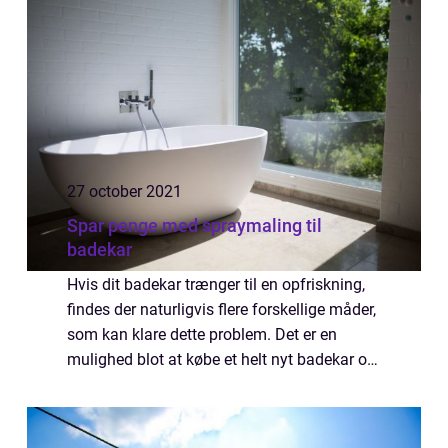
27 october 2021
Spar penge med spraymaling til
badekar
Hvis dit badekar trænger til en opfriskning,
findes der naturligvis flere forskellige måder,
som kan klare dette problem. Det er en
mulighed blot at købe et helt nyt badekar og
udskifte det gamle, men spraymaling til
badekar kan v&...