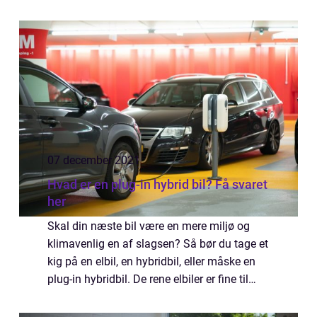
den skal, når du skal have den bedste
beskyttelse,...
07 december 2021
Hvad er en plug-in hybrid bil? Få svaret
her
Skal din næste bil være en mere miljø og
klimavenlig en af slagsen? Så bør du tage et
kig på en elbil, en hybridbil, eller måske en
plug-in hybridbil. De rene elbiler er fine til
privat brug, men de kr&aeli...