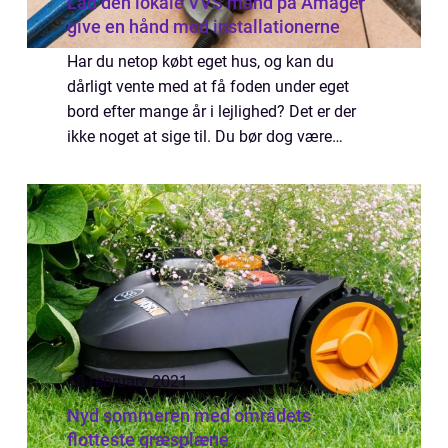
Lad den lokale VVS mand på Amager
give en hånd med installationerne
Har du netop købt eget hus, og kan du
dårligt vente med at få foden under eget
bord efter mange år i lejlighed? Det er der
ikke noget at sige til. Du bør dog være
opmærksom på at det nu er slut med at
ringe til viceværten hvis der opstår
problemer me...
15 february 2021
Nyd sommeren med områdets
flotteste græsplæne