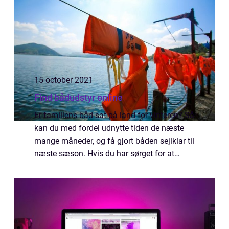
15 october 2021
Find bådudstyr online
Er familiens båd sat på land for vinteren? Så
kan du med fordel udnytte tiden de næste
mange måneder, og få gjort båden sejlklar til
næste sæson. Hvis du har sørget for at
sætte båden flot i stand, så den så at sige er
i ”ship shape”, får I meget mer...