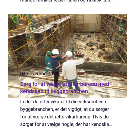
være væk fra hjemmet i flere dage eller
måske ...
04 november 2021
Sørg for at vælge et vikarbureau med
kendskab til byggebranchen
Leder du efter vikarer til din virksomhed i
byggebranchen, er det vigtigt, at du sørger
for at vælge det rette vikarbureau. Hvis du
sørger for at vælge nogle, der har kendskab
til byggebranchen, vil du nemlig være sikker