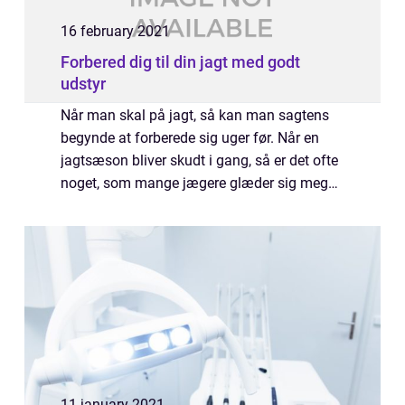
16 february 2021
Forbered dig til din jagt med godt
udstyr
Når man skal på jagt, så kan man sagtens
begynde at forberede sig uger før. Når en
jagtsæson bliver skudt i gang, så er det ofte
noget, som mange jægere glæder sig meget
til. Derfor har mange jægere også lyst til at
dobbelttjekke, om alt jagtudstyret...
11 january 2021