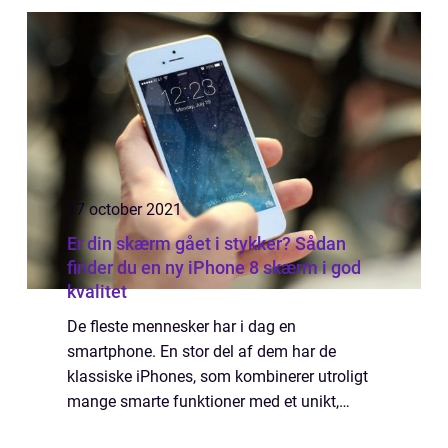
på at kunne få kompetente og ...
17 october 2021
Er din skærm gået i stykker? Sådan
finder du en ny iPhone 8 skærm i god
kvalitet
De fleste mennesker har i dag en
smartphone. En stor del af dem har de
klassiske iPhones, som kombinerer utroligt
mange smarte funktioner med et unikt,
lækkert og tyndt design. Netop dette design