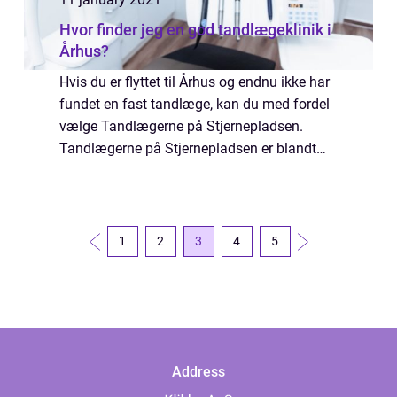
Hvor finder jeg en god tandlægeklinik i
Århus?
Hvis du er flyttet til Århus og endnu ikke har
fundet en fast tandlæge, kan du med fordel
vælge Tandlægerne på Stjernepladsen.
Tandlægerne på Stjernepladsen er blandt
Århus’ ældste og mest velrenommerede tand
klinikker, og her vil du med sikkerhed ku...
1
2
3
4
5
Address