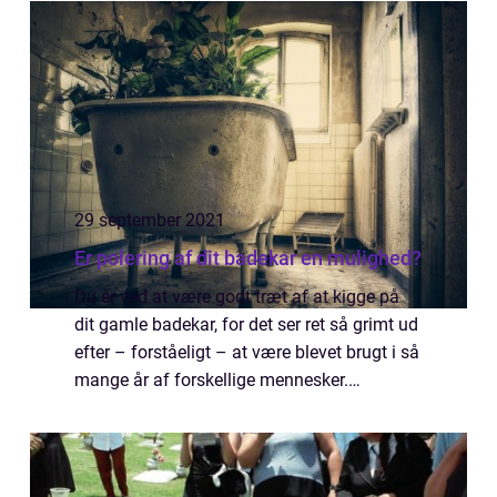
er det, der har gjort smartphones så popul...
29 september 2021
Er polering af dit badekar en mulighed?
Du er ved at være godt træt af at kigge på
dit gamle badekar, for det ser ret så grimt ud
efter – forståeligt – at være blevet brugt i så
mange år af forskellige mennesker.
Selvfølgelig har de personer efter bedste
evne forsøgt at passe p...