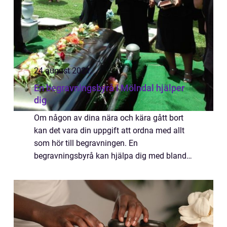
24 august 2021
En begravningsbyrå i Mölndal hjälper
dig
Om någon av dina nära och kära gått bort
kan det vara din uppgift att ordna med allt
som hör till begravningen. En
begravningsbyrå kan hjälpa dig med bland
annat kistläggning, val av kista och urna,
ordna be...