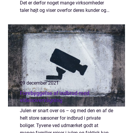
Det er derfor noget mange virksomheder
taler højt og viser overfor deres kunder og
medarbejdere. Nu har du mulighed for som
virksomhe...
09 december 2021
Forebyggelse af indbrud med
videoovervågning
Julen er snart over os – og med den en af de
helt store sæsoner for indbrud i private
boliger. Tyvene ved udmærket godt at
mange familier rejser i julen og faktisk kan