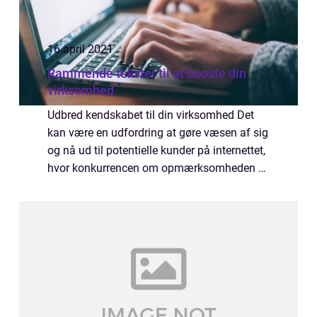
16 april 2021
Rammende tekster til at booste din
virksomhed
Udbred kendskabet til din virksomhed Det
kan være en udfordring at gøre væsen af sig
og nå ud til potentielle kunder på internettet,
hvor konkurrencen om opmærksomheden er
stor og mulighederne uendelige. Derfor kan
tekster af forskellig art om netop ...